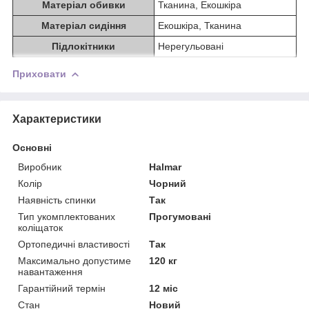
Матеріал обивки
Тканина, Екошкіра
Матеріал сидіння
Екошкіра, Тканина
Підлокітники
Нерегульовані
Приховати
Характеристики
Основні
Виробник
Halmar
Колір
Чорний
Наявність спинки
Так
Тип укомплектованих
Прогумовані
коліщаток
Ортопедичні властивості
Так
Максимально допустиме
120 кг
навантаження
Гарантійний термін
12 міс
Стан
Новий