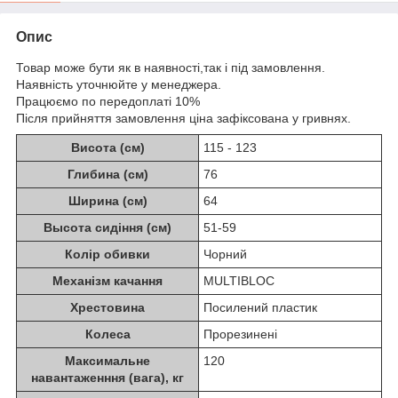
Опис
Товар може бути як в наявності,так і під замовлення.
Наявність уточнюйте у менеджера.
Працюємо по передоплаті 10%
Після прийняття замовлення ціна зафіксована у гривнях.
Висота (см)
115 - 123
Глибина (см)
76
Ширина (см)
64
Высота сидіння (см)
51-59
Колір обивки
Чорний
Механізм качання
MULTIBLOC
Хрестовина
Посилений пластик
Колеса
Прорезинені
Максимальне
120
навантаженння (вага), кг