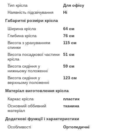
Тип крісла
Для офісу
Наявність підсвічування
Ні
Габаритні розміри крісла
Ширина крісла
64 см
Глибина крісла
76 см
Висота з урахуванням
115 см
спинки
Висота посадкової частини
51 см
крісла
Висота сидіння у
59 см
нижньому положенні
Висота сидіння у
123 см
верхньому положенні
Матеріал виготовлення крісла
Каркас крісла
пластик
Основний оббивний
тканина
матеріал
Додаткові функції і характеристики
Особливості
Ортопедичні