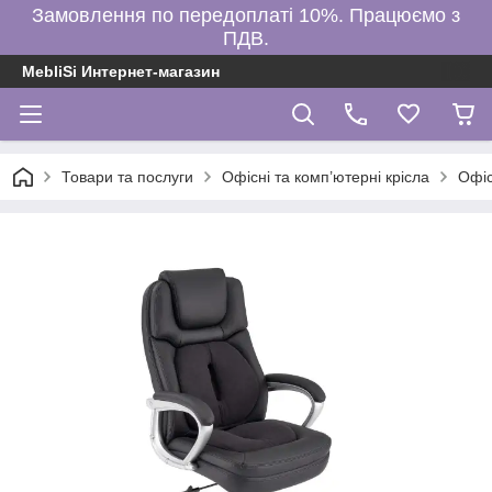
Замовлення по передоплаті 10%. Працюємо з
ПДВ.
MebliSi Интернет-магазин
Товари та послуги
Офісні та комп’ютерні крісла
Офі