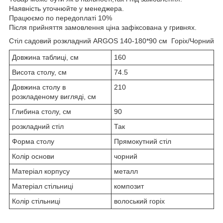
Наявність уточнюйте у менеджера.
Працюємо по передоплаті 10%
Після прийняття замовлення ціна зафіксована у гривнях.
Стіл садовий розкладний ARGOS 140-180*90 см Горіх/Чорний
Довжина таблиці, см
160
Висота столу, см
74.5
Довжина столу в
210
розкладеному вигляді, см
Глибина столу, см
90
розкладний стіл
Так
Форма столу
Прямокутний стіл
Колір основи
чорний
Матеріал корпусу
металл
Матеріал стільниці
композит
Колір стільниці
волоський горіх