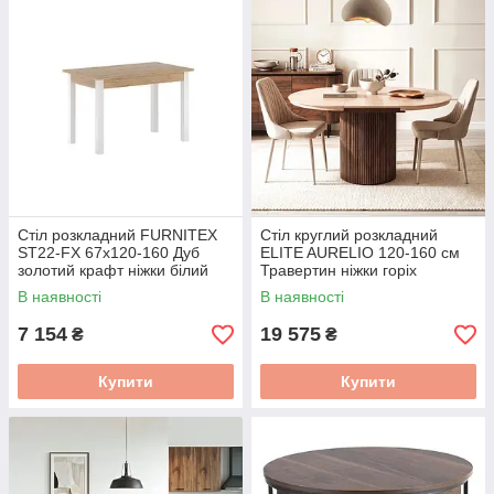
Стіл розкладний FURNITEX
Стіл круглий розкладний
ST22-FX 67x120-160 Дуб
ELITE AURELIO 120-160 см
золотий крафт ніжки білий
Травертин ніжки горіх
ME.AURELIO/TRAW/O/S
В наявності
В наявності
7 154
19 575
₴
₴
Купити
Купити