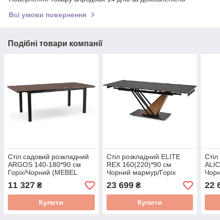
Всі умови повернення
Подібні товари компанії
Стіл садовий розкладний
Стіл розкладний ELITE
Стіл
ARGOS 140-180*90 см
REX 160(220)*90 см
ALIC
Горіх/Чорний (MEBEL
Чорний мармур/Горіх
Чорн
ELITE) ME.ARGOS/140-
ME.REX/CZ/S
ME.
11 327
23 699
22 
₴
₴
180/O/CZ/OGR/S
200
Купити
Купити