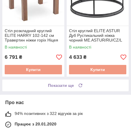
Стіл розкладний круглий
Стіл круглий ELITE ASTUR
ELITE HARRY 102-142 см
Дуб Рустикальний ніжка
Травертин ніжки горіх Ніцея
чорний ME.ASTUR/RU/CZ/L
W.HARRY/TRAW/ONI/S
В наявності
В наявності
6 791
4 633
₴
₴
Купити
Купити
Показати ще
Про нас
94% позитивних з 322 відгуків за рік
Працює з 20.01.2020