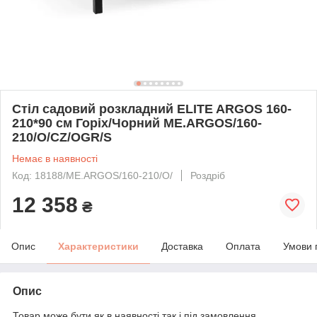
Стіл садовий розкладний ELITE ARGOS 160-
210*90 см Горіх/Чорний ME.ARGOS/160-
210/O/CZ/OGR/S
Немає в наявності
Код: 18188/ME.ARGOS/160-210/O/
Роздріб
12 358
₴
Опис
Характеристики
Доставка
Оплата
Умови 
Опис
Товар може бути як в наявності,так і під замовлення.