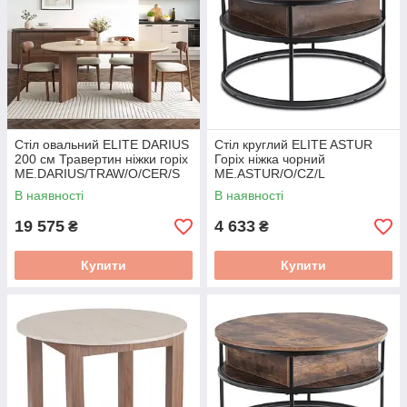
Стіл овальний ELITE DARIUS
Стіл круглий ELITE ASTUR
200 см Травертин ніжки горіх
Горіх ніжка чорний
ME.DARIUS/TRAW/O/CER/S
ME.ASTUR/O/CZ/L
В наявності
В наявності
19 575
4 633
₴
₴
Купити
Купити