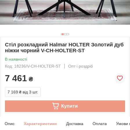
Стіл розкладний Halmar HOLTER Золотий дуб
ніжки чорний V-CH-HOLTER-ST
В наявності
Код: 18236/V-CH-HOLTER-ST
Опт і роздріб
7 461
₴
7 169 ₴
від 3 шт.
Купити
Опис
Характеристики
Доставка
Оплата
Умови 