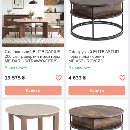
Стіл овальний ELITE DARIUS
Стіл круглий ELITE ASTUR
200 см Травертин ніжки горіх
Горіх ніжка чорний
ME.DARIUS/TRAW/O/CER/S
ME.ASTUR/O/CZ/L
В наявності
В наявності
19 575
4 633
₴
₴
Купити
Купити