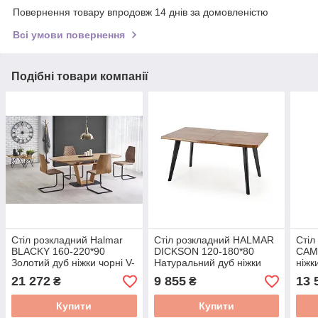
Повернення товару впродовж 14 днів за домовленістю
Всі умови повернення
Подібні товари компанії
Стіл розкладний Halmar
Стіл розкладний HALMAR
Стіл
BLACKY 160-220*90
DICKSON 120-180*80
CAM
Золотий дуб ніжки чорні V-
Натуральний дуб ніжки
ніжк
CH-BLACKY-ST
чорні V-CH-DICKSON-ST-
CAM
21 272
9 855
13 
₴
₴
120/180
Купити
Купити