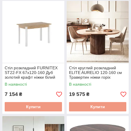
Стіл розкладний FURNITEX
Стіл круглий розкладний
ST22-FX 67x120-160 Дуб
ELITE AURELIO 120-160 см
золотий крафт ніжки білий
Травертин ніжки горіх
ME.AURELIO/TRAW/O/S
В наявності
В наявності
7 154
19 575
₴
₴
Купити
Купити