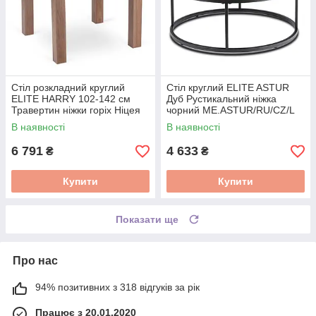
Стіл розкладний круглий
Стіл круглий ELITE ASTUR
ELITE HARRY 102-142 см
Дуб Рустикальний ніжка
Травертин ніжки горіх Ніцея
чорний ME.ASTUR/RU/CZ/L
W.HARRY/TRAW/ONI/S
В наявності
В наявності
6 791
4 633
₴
₴
Купити
Купити
Показати ще
Про нас
94% позитивних з 318 відгуків за рік
Працює з 20.01.2020