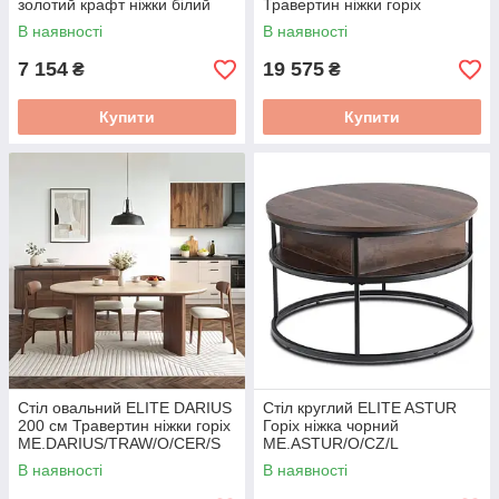
золотий крафт ніжки білий
Травертин ніжки горіх
ME.AURELIO/TRAW/O/S
В наявності
В наявності
7 154
19 575
₴
₴
Купити
Купити
Стіл овальний ELITE DARIUS
Стіл круглий ELITE ASTUR
200 см Травертин ніжки горіх
Горіх ніжка чорний
ME.DARIUS/TRAW/O/CER/S
ME.ASTUR/O/CZ/L
В наявності
В наявності