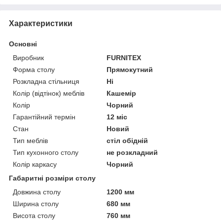
Характеристики
Основні
Виробник
FURNITEX
Форма столу
Прямокутний
Розкладна стільниця
Ні
Колір (відтінок) меблів
Кашемір
Колір
Чорний
Гарантійний термін
12 міс
Стан
Новий
Тип меблів
стіл обідній
Тип кухонного столу
не розкладний
Колір каркасу
Чорний
Габаритні розміри столу
Довжина столу
1200 мм
Ширина столу
680 мм
Висота столу
760 мм