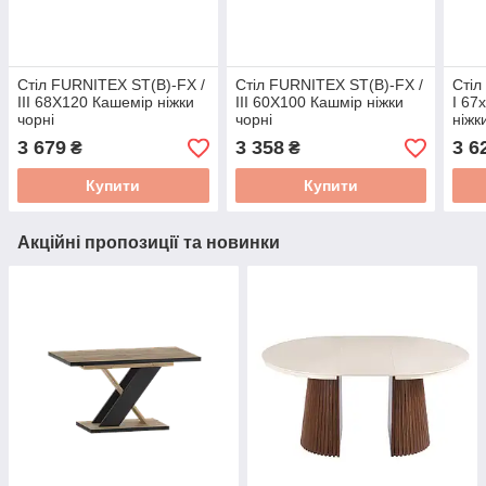
Стіл FURNITEX ST(B)-FX /
Стіл FURNITEX ST(B)-FX /
Стіл
III 68X120 Кашемір ніжки
III 60X100 Кашмір ніжки
I 67
чорні
чорні
ніжк
3 679
3 358
3 6
₴
₴
Купити
Купити
Акційні пропозиції та новинки