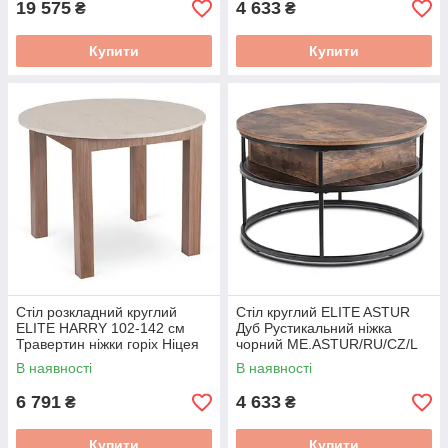
19 575
4 633
₴
₴
Купити
Купити
Стіл розкладний круглий
Стіл круглий ELITE ASTUR
ELITE HARRY 102-142 см
Дуб Рустикальний ніжка
Травертин ніжки горіх Ніцея
чорний ME.ASTUR/RU/CZ/L
W.HARRY/TRAW/ONI/S
В наявності
В наявності
6 791
4 633
₴
₴
Купити
Купити