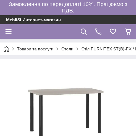
Замовлення по передоплаті 10%. Працюємо з
ПДВ.
MebliSi Интернет-магазин
Товари та послуги
Столи
Стіл FURNITEX ST(B)-FX / I