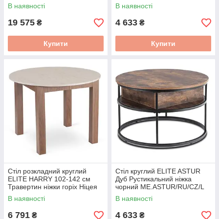
В наявності
В наявності
19 575
4 633
₴
₴
Купити
Купити
Стіл розкладний круглий
Стіл круглий ELITE ASTUR
ELITE HARRY 102-142 см
Дуб Рустикальний ніжка
Травертин ніжки горіх Ніцея
чорний ME.ASTUR/RU/CZ/L
W.HARRY/TRAW/ONI/S
В наявності
В наявності
6 791
4 633
₴
₴