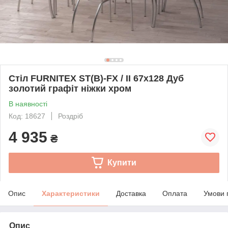
Стіл FURNITEX ST(B)-FX / II 67x128 Дуб
золотий графіт ніжки хром
В наявності
Код: 18627
Роздріб
4 935
₴
Купити
Опис
Характеристики
Доставка
Оплата
Умови 
Опис