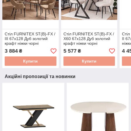
Стіл FURNITEX ST(B)-FX /
Стіл FURNITEX ST(B)-FX /
Стіл
III 67x128 Дуб золотий
X60 67x128 Дуб золотий
II 6
крафт ніжки чорні
крафт ніжки чорні
ніжк
3 884
5 577
4 4
₴
₴
Купити
Купити
Акційні пропозиції та новинки