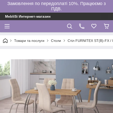
Замовлення по передоплаті 10%. Працюємо з
ПДВ.
MebliSi Интернет-магазин
Товари та послуги
Столи
Стіл FURNITEX ST(B)-FX / I