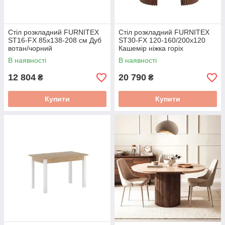
Стіл розкладний FURNITEX
Стіл розкладний FURNITEX
ST16-FX 85x138-208 см Дуб
ST30-FX 120-160/200x120
вотан/чорний
Кашемір ніжка горіх
В наявності
В наявності
12 804
20 790
₴
₴
Купити
Купити