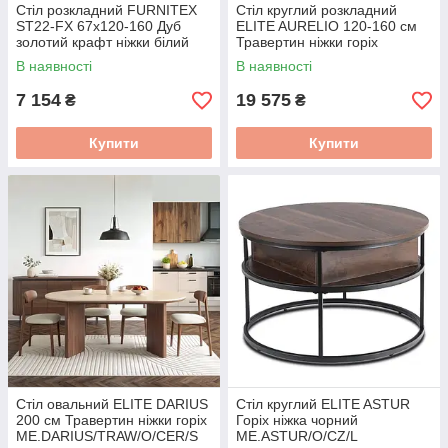
Стіл розкладний FURNITEX
Стіл круглий розкладний
ST22-FX 67x120-160 Дуб
ELITE AURELIO 120-160 см
золотий крафт ніжки білий
Травертин ніжки горіх
ME.AURELIO/TRAW/O/S
В наявності
В наявності
7 154
19 575
₴
₴
Купити
Купити
Стіл овальний ELITE DARIUS
Стіл круглий ELITE ASTUR
200 см Травертин ніжки горіх
Горіх ніжка чорний
ME.DARIUS/TRAW/O/CER/S
ME.ASTUR/O/CZ/L