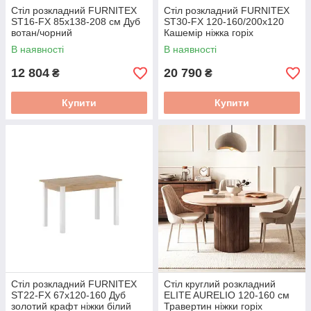
Стіл розкладний FURNITEX
Стіл розкладний FURNITEX
ST16-FX 85x138-208 см Дуб
ST30-FX 120-160/200x120
вотан/чорний
Кашемір ніжка горіх
В наявності
В наявності
12 804
20 790
₴
₴
Купити
Купити
Стіл розкладний FURNITEX
Стіл круглий розкладний
ST22-FX 67x120-160 Дуб
ELITE AURELIO 120-160 см
золотий крафт ніжки білий
Травертин ніжки горіх