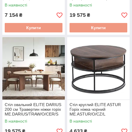
ME.AURELIO/TRAW/O/S
В наявності
В наявності
7 154
19 575
₴
₴
Купити
Купити
Стіл овальний ELITE DARIUS
Стіл круглий ELITE ASTUR
200 см Травертин ніжки горіх
Горіх ніжка чорний
ME.DARIUS/TRAW/O/CER/S
ME.ASTUR/O/CZ/L
В наявності
В наявності
19 575
4 633
₴
₴