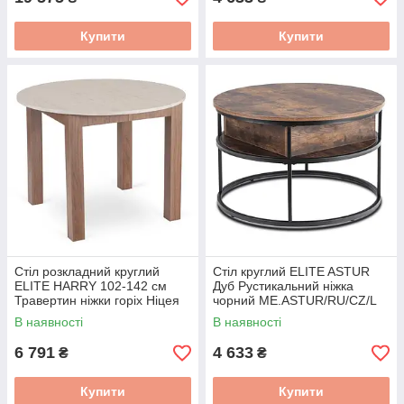
Купити
Купити
Стіл розкладний круглий
Стіл круглий ELITE ASTUR
ELITE HARRY 102-142 см
Дуб Рустикальний ніжка
Травертин ніжки горіх Ніцея
чорний ME.ASTUR/RU/CZ/L
W.HARRY/TRAW/ONI/S
В наявності
В наявності
6 791
4 633
₴
₴
Купити
Купити