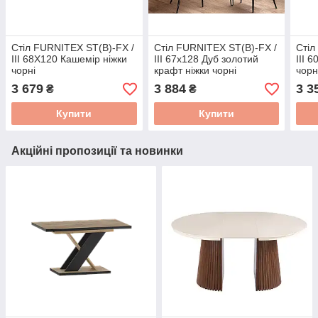
Стіл FURNITEX ST(B)-FX /
Стіл FURNITEX ST(B)-FX /
Стіл
III 68X120 Кашемір ніжки
III 67x128 Дуб золотий
III 
чорні
крафт ніжки чорні
чорн
3 679
3 884
3 3
₴
₴
Купити
Купити
Акційні пропозиції та новинки