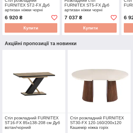
Стіл розкладний
Розкладний стіл
Стіл
FURNITEX ST2-FX Дуб
FURNITEX ST5-FX Дуб
FUR
артизан ніжки чорні
артизан ніжки чорні
6 920
7 037
6 9
₴
₴
Купити
Купити
Акційні пропозиції та новинки
Стіл розкладний FURNITEX
Стіл розкладний FURNITEX
ST16-FX 85x138-208 см Дуб
ST30-FX 120-160/200x120
вотан/чорний
Кашемір ніжка горіх