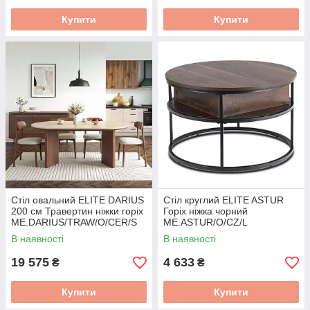
Купити
Купити
Стіл овальний ELITE DARIUS
Стіл круглий ELITE ASTUR
200 см Травертин ніжки горіх
Горіх ніжка чорний
ME.DARIUS/TRAW/O/CER/S
ME.ASTUR/O/CZ/L
В наявності
В наявності
19 575
4 633
₴
₴
Купити
Купити