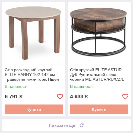
Стіл розкладний круглий
Стіл круглий ELITE ASTUR
ELITE HARRY 102-142 см
Дуб Рустикальний ніжка
Травертин ніжки горіх Ніцея
чорний ME.ASTUR/RU/CZ/L
W.HARRY/TRAW/ONI/S
В наявності
В наявності
6 791
4 633
₴
₴
Купити
Купити
Показати ще