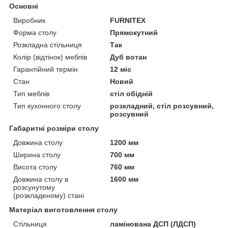
Основні
Виробник
FURNITEX
Форма столу
Прямокутний
Розкладна стільниця
Так
Колір (відтінок) меблів
Дуб вотан
Гарантійний термін
12 міс
Стан
Новий
Тип меблів
стіл обідній
Тип кухонного столу
розкладний, стіл розсувний,
розсувний
Габаритні розміри столу
Довжина столу
1200 мм
Ширина столу
700 мм
Висота столу
760 мм
Довжина столу в
1600 мм
розсунутому
(розкладеному) стані
Матеріал виготовлення столу
Стільниця
ламінована ДСП (ЛДСП)