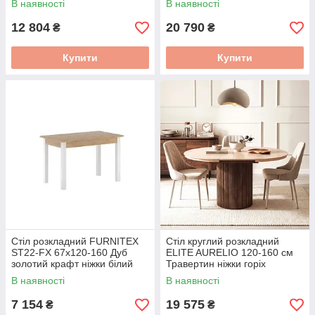
В наявності
В наявності
12 804
20 790
₴
₴
Купити
Купити
Стіл розкладний FURNITEX
Стіл круглий розкладний
ST22-FX 67x120-160 Дуб
ELITE AURELIO 120-160 см
золотий крафт ніжки білий
Травертин ніжки горіх
ME.AURELIO/TRAW/O/S
В наявності
В наявності
7 154
19 575
₴
₴