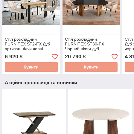
Стіл розкладний
Стіл розкладний
Сті
FURNITEX ST2-FX Дуб
FURNITEX ST30-FX
Дуб 
артизан ніжки чорні
Чорний ніжки дуб
чорн
6 920
20 790
4 8
₴
₴
Купити
Купити
Акційні пропозиції та новинки