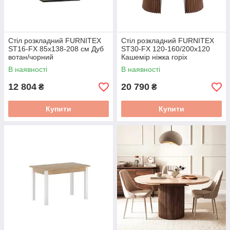
Стіл розкладний FURNITEX
Стіл розкладний FURNITEX
ST16-FX 85x138-208 см Дуб
ST30-FX 120-160/200x120
вотан/чорний
Кашемір ніжка горіх
В наявності
В наявності
12 804
20 790
₴
₴
Купити
Купити