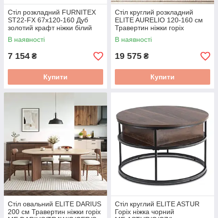
Стіл розкладний FURNITEX
Стіл круглий розкладний
ST22-FX 67x120-160 Дуб
ELITE AURELIO 120-160 см
золотий крафт ніжки білий
Травертин ніжки горіх
ME.AURELIO/TRAW/O/S
В наявності
В наявності
7 154
19 575
₴
₴
Купити
Купити
Стіл овальний ELITE DARIUS
Стіл круглий ELITE ASTUR
200 см Травертин ніжки горіх
Горіх ніжка чорний