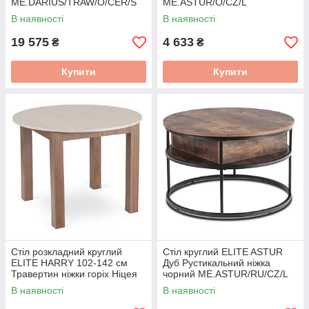
ME.DARIUS/TRAW/O/CER/S
ME.ASTUR/O/CZ/L
В наявності
В наявності
19 575
4 633
₴
₴
Купити
Купити
Стіл розкладний круглий
Стіл круглий ELITE ASTUR
ELITE HARRY 102-142 см
Дуб Рустикальний ніжка
Травертин ніжки горіх Ніцея
чорний ME.ASTUR/RU/CZ/L
W.HARRY/TRAW/ONI/S
В наявності
В наявності